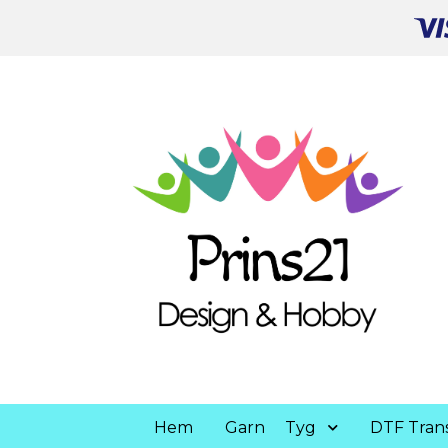
Hem
Garn
Tyg
DTF Trans