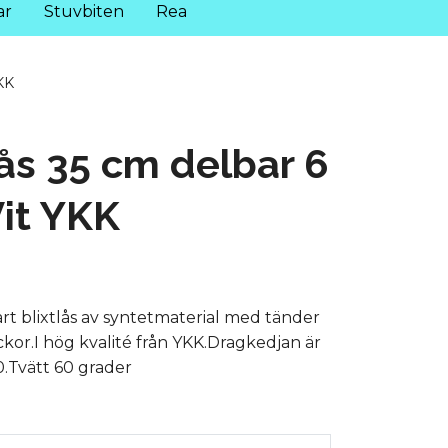
ar
Stuvbiten
Rea
KK
lås 35 cm delbar 6
it YKK
rt blixtlås av syntetmaterial med tänder
ckor.I hög kvalité från YKK.Dragkedjan är
.Tvätt 60 grader