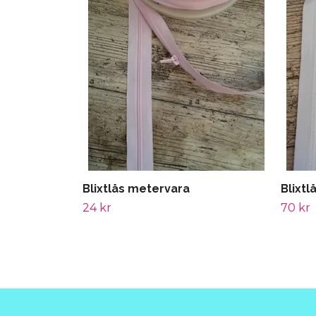
Blixtlås metervara
Blixtl
24 kr
70 kr