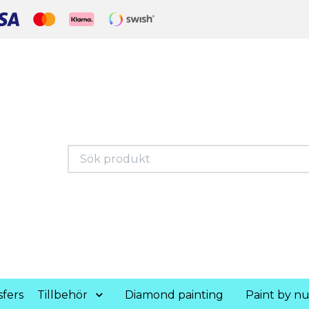
fers
Tillbehör
Diamond painting
Paint by n