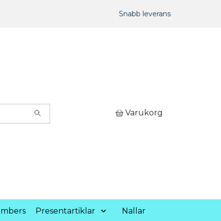
Snabb leverans
Varukorg
umbers
Presentartiklar
Nallar