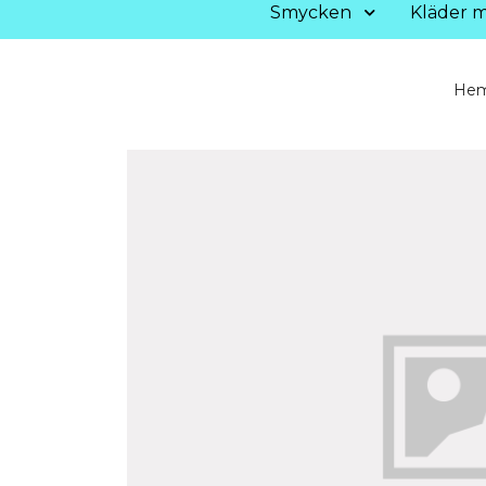
Smycken
Kläder m
He