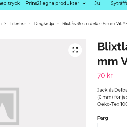
ed tryck
Prins21 egna produkter
Jul
Syträff
m
Tillbehör
Dragkedja
Blixtlås 35 cm delbar 6 mm Vit Y
Blixt
mm V
70 kr
Jacklås.Delba
(6 mm) för ja
Oeko-Tex 100
Färg