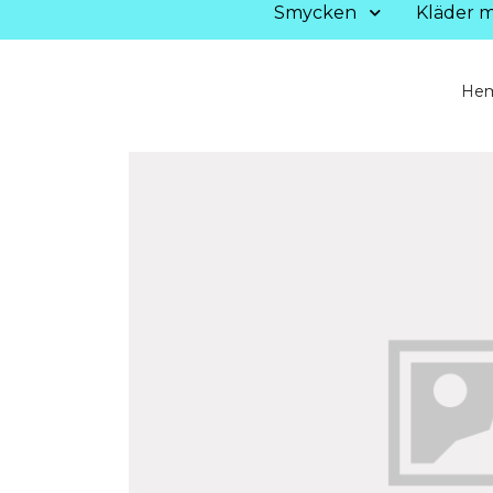
Smycken
Kläder m
He