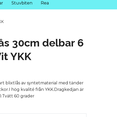
ar
Stuvbiten
Rea
KK
lås 30cm delbar 6
it YKK
rt blixtlås av syntetmaterial med tänder
ckor.I hög kvalité från YKK.Dragkedjan är
.Tvätt 60 grader