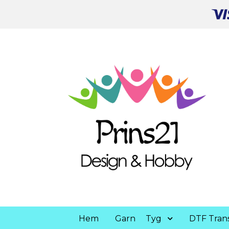
Hem
Garn
Tyg
DTF Trans