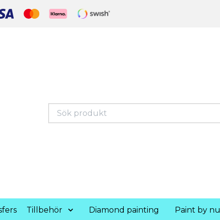
fers
Tillbehör
Diamond painting
Paint by n