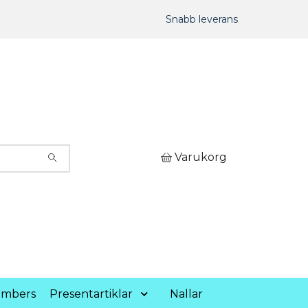
Snabb leverans
Varukorg
umbers
Presentartiklar
Nallar