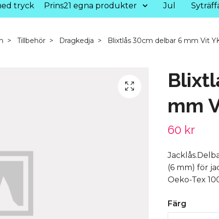
ed tryck
Prins21 egna produkter
Jul
Syträff
m
Tillbehör
Dragkedja
Blixtlås 30cm delbar 6 mm Vit Y
Blixt
mm V
60 kr
Jacklås.Delba
(6 mm) för ja
Oeko-Tex 100
Färg