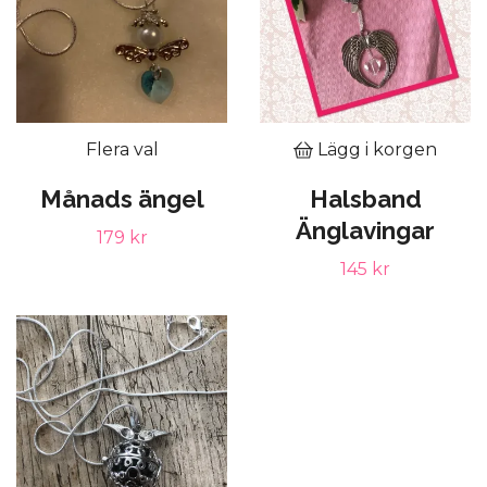
Flera val
Lägg i korgen
Månads ängel
Halsband
Änglavingar
179 kr
145 kr