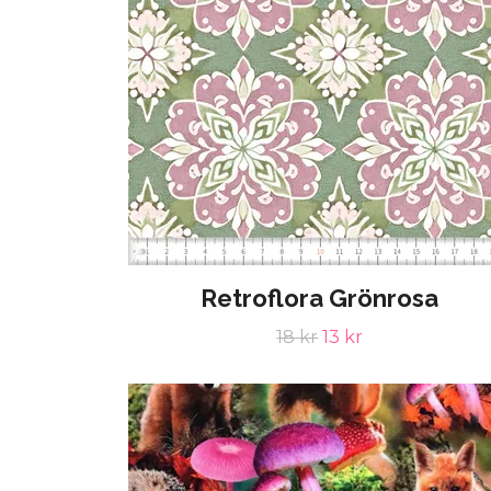
Retroflora Grönrosa
18 kr
13 kr