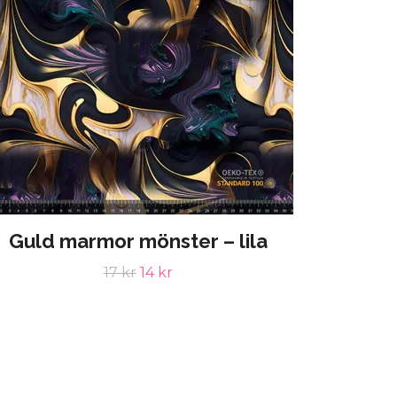
Guld marmor mönster – lila
17 kr
14 kr