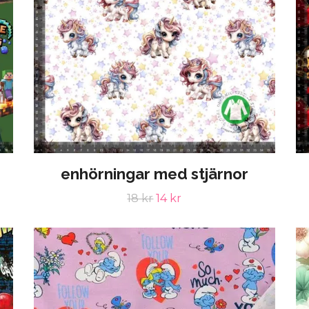
enhörningar med stjärnor
18 kr
14 kr