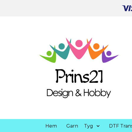
Hem
Garn
Tyg
DTF Trans