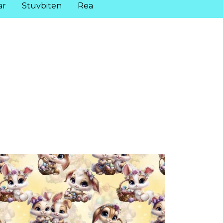
ar
Stuvbiten
Rea