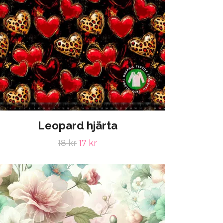
Leopard hjärta
18 kr
17 kr