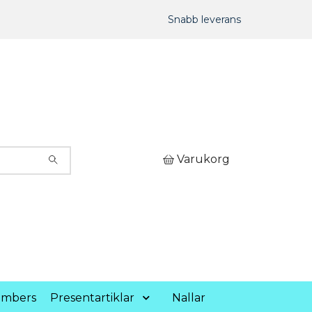
Snabb leverans
Varukorg
umbers
Presentartiklar
Nallar