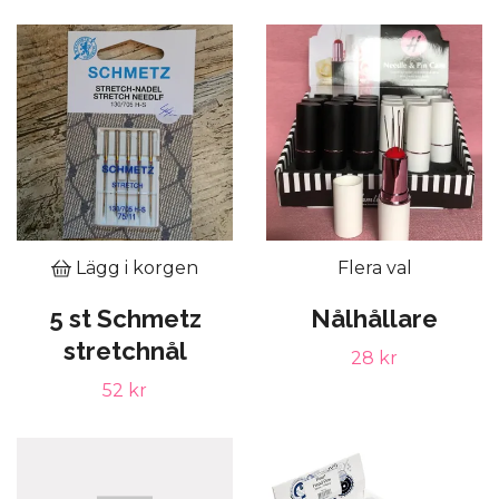
Lägg i korgen
Flera val
5 st Schmetz
Nålhållare
stretchnål
28 kr
52 kr