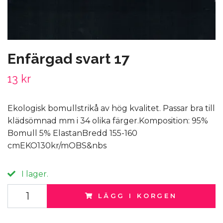
Enfärgad svart 17
13 kr
Ekologisk bomullstrikå av hög kvalitet. Passar bra till
klädsömnad mm i 34 olika färger.Komposition: 95%
Bomull 5% ElastanBredd 155-160
cmEKO130kr/mOBS&nbs
I lager.
LÄGG I KORGEN