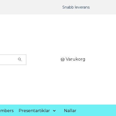
Snabb leverans
Varukorg
umbers
Presentartiklar
Nallar