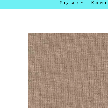
Smycken
Kläder m