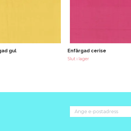
gad gul
Enfärgad cerise
Slut i lager