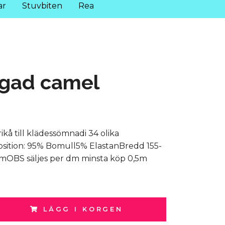
ar
Stuvbiten
Rea
rgad camel
ikå till klädessömnadi 34 olika
sition: 95% Bomull5% ElastanBredd 155-
mOBS säljes per dm minsta köp 0,5m
LÄGG I KORGEN