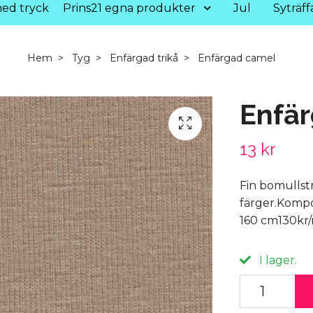
ed tryck
Prins21 egna produkter
Jul
Syträff
Hem
Tyg
Enfärgad trikå
Enfärgad camel
Enfä
13 kr
Fin bomullstr
färger.Kompo
160 cm130kr/
I lager.