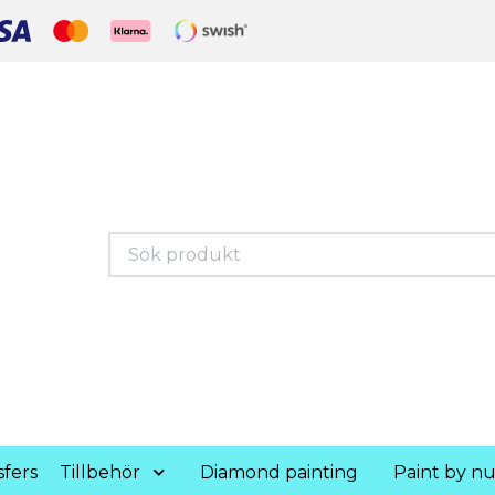
fers
Tillbehör
Diamond painting
Paint by n