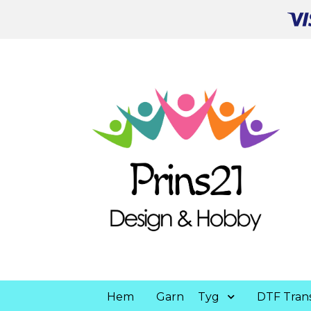
Hem
Garn
Tyg
DTF Trans