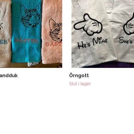
andduk
Örngott
Slut i lager