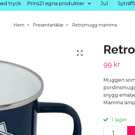
ed tryck
Prins21 egna produkter
Jul
Syträff
Hem
Presentartiklar
Retromugg mamma
Retr
99 kr
Muggen som är
porslinsmugg
snygg emalje
Mamma simpl
I lager.