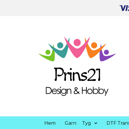
Hem
Garn
Tyg
DTF Trans