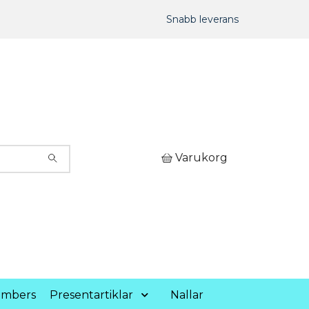
Snabb leverans
Varukorg
umbers
Presentartiklar
Nallar