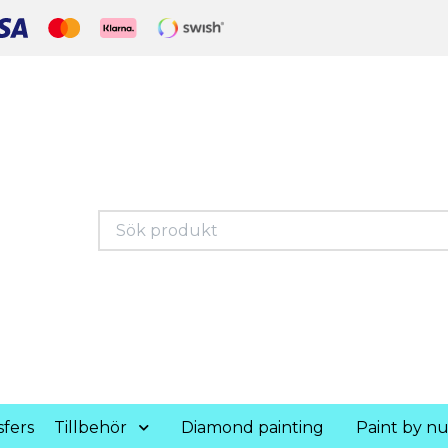
fers
Tillbehör
Diamond painting
Paint by n