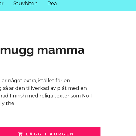
ar
Stuvbiten
Rea
omugg mamma
 något extra, istället för en
 så är den tillverkad av plåt med en
rad finnish med roliga texter som No 1
y the
LÄGG I KORGEN