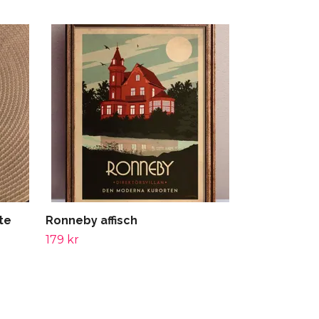
Miniryggsäc
79 kr
te
Ronneby affisch
179 kr