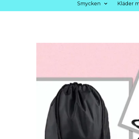
Smycken
Kläder m