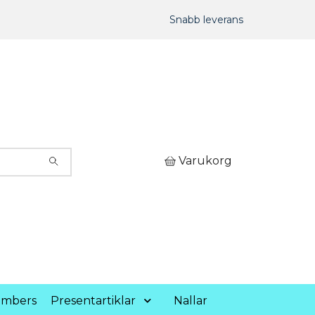
Snabb leverans
Varukorg
umbers
Presentartiklar
Nallar