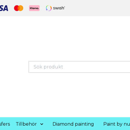
fers
Tillbehör
Diamond painting
Paint by n