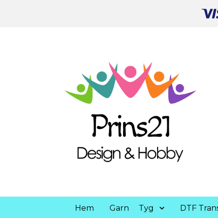
Hem
Garn
Tyg
DTF Trans