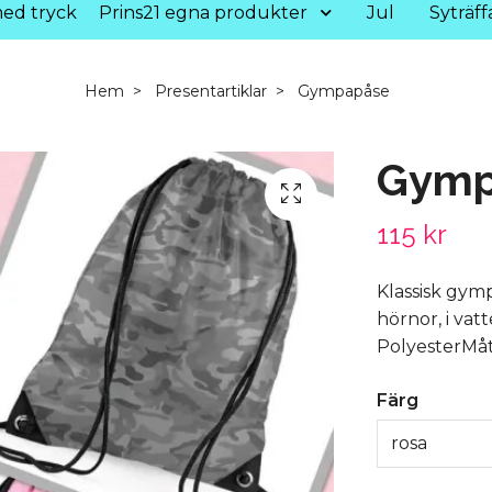
ed tryck
Prins21 egna produkter
Jul
Syträff
Hem
Presentartiklar
Gympapåse
Gymp
115 kr
Klassisk gym
hörnor, i vat
PolyesterMåt
Färg
rosa