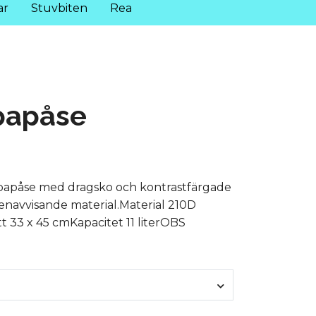
ar
Stuvbiten
Rea
apåse
papåse med dragsko och kontrastfärgade
tenavvisande material.Material 210D
t 33 x 45 cmKapacitet 11 literOBS