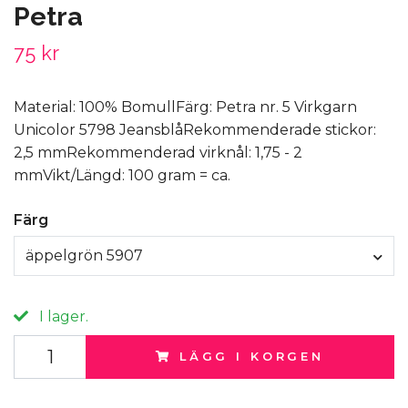
Petra
75 kr
Material: 100% BomullFärg: Petra nr. 5 Virkgarn
Unicolor 5798 JeansblåRekommenderade stickor:
2,5 mmRekommenderad virknål: 1,75 - 2
mmVikt/Längd: 100 gram = ca.
Färg
äppelgrön 5907
I lager.
LÄGG I KORGEN