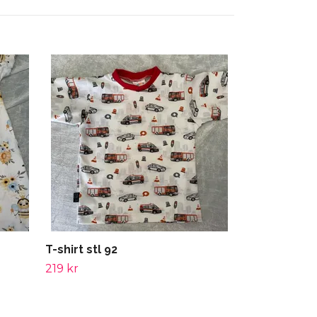
Leggings stl
249 kr
T-shirt stl 92
219 kr