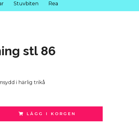
ar
Stuvbiten
Rea
ing stl 86
ydd i härlig trikå
LÄGG I KORGEN