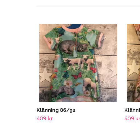
Klänning 86/92
Klänn
409 kr
409 k