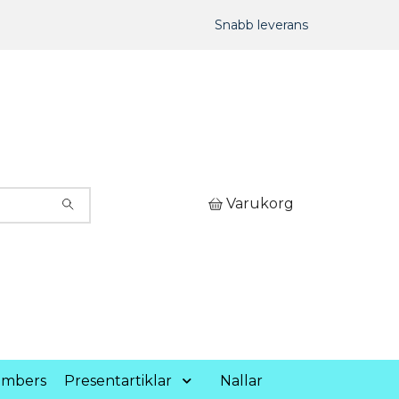
Snabb leverans
Varukorg
umbers
Presentartiklar
Nallar