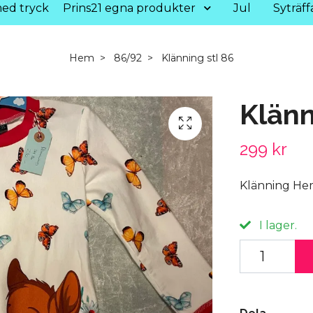
ed tryck
Prins21 egna produkter
Jul
Syträff
Hem
86/92
Klänning stl 86
Klänn
299 kr
Klänning Hems
I lager.