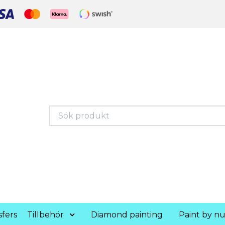
fers
Tillbehör
Diamond painting
Paint by n