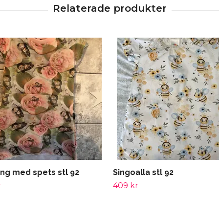
ing med spets stl 92
Singoalla stl 92
r
409 kr