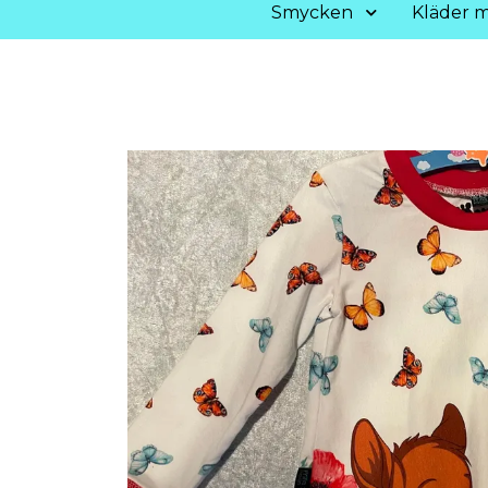
Smycken
Kläder m