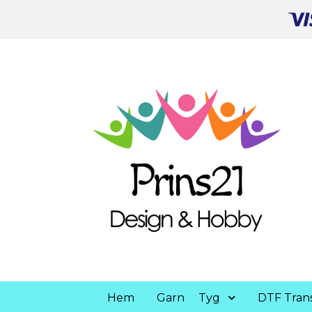
Hem
Garn
Tyg
DTF Trans