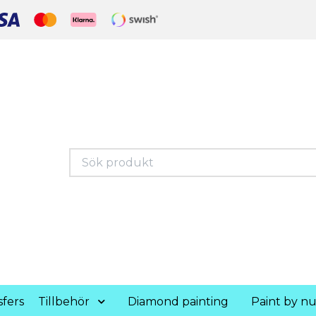
fers
Tillbehör
Diamond painting
Paint by n