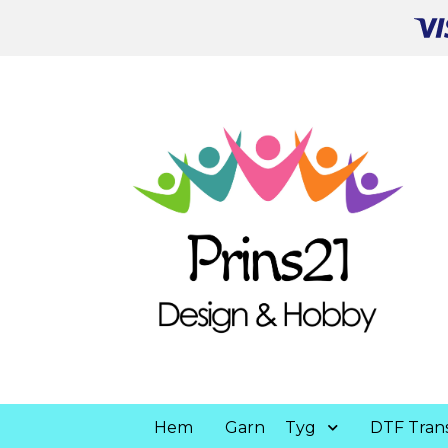
Hem
Garn
Tyg
DTF Trans