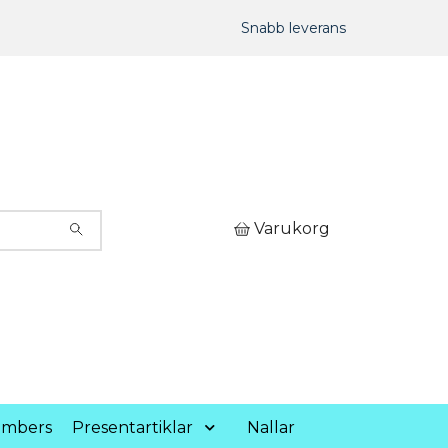
Snabb leverans
Varukorg
umbers
Presentartiklar
Nallar