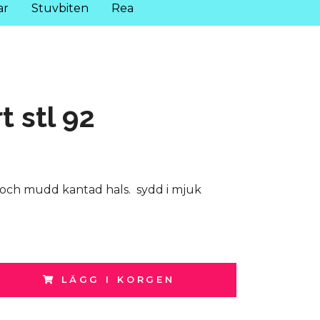
ar
Stuvbiten
Rea
t stl 92
och mudd kantad hals. sydd i mjuk
LÄGG I KORGEN