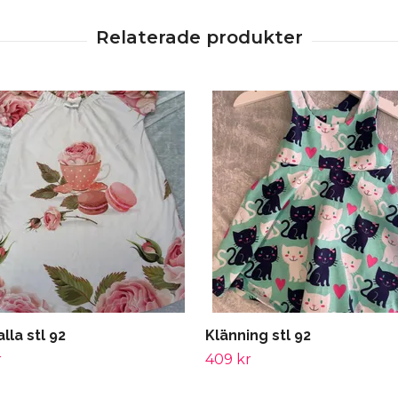
lla stl 92
Klänning stl 92
r
409 kr