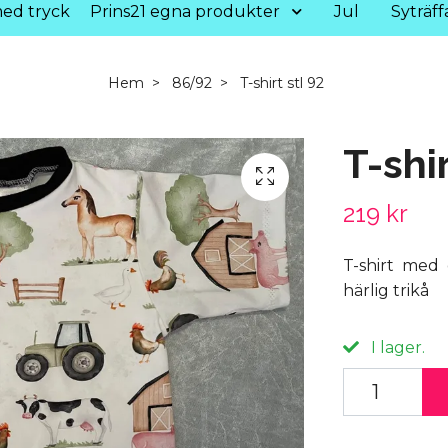
ed tryck
Prins21 egna produkter
Jul
Syträff
Hem
86/92
T-shirt stl 92
T-shir
219 kr
T-shirt med 
härlig trikå
I lager.