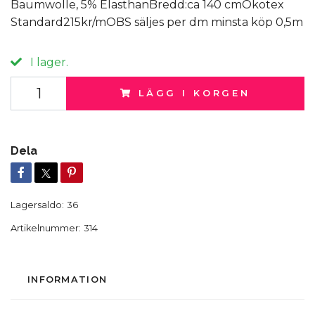
Baumwolle, 5% ElasthanBredd:ca 140 cmÖkotex
Standard215kr/mOBS säljes per dm minsta köp 0,5m
I lager.
LÄGG I KORGEN
Dela
Lagersaldo:
36
Artikelnummer:
314
INFORMATION