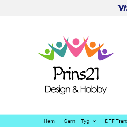
Hem
Garn
Tyg
DTF Trans