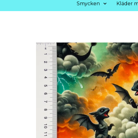
Smycken
Kläder m