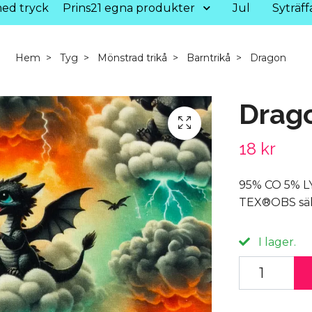
ed tryck
Prins21 egna produkter
Jul
Syträff
Hem
Tyg
Mönstrad trikå
Barntrikå
Dragon
Drag
18 kr
95% CO 5% L
TEX®OBS säl
I lager.