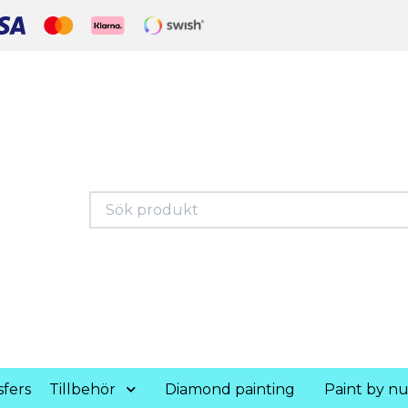
fers
Tillbehör
Diamond painting
Paint by n