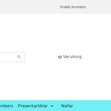
Snabb leverans
Varukorg
umbers
Presentartiklar
Nallar