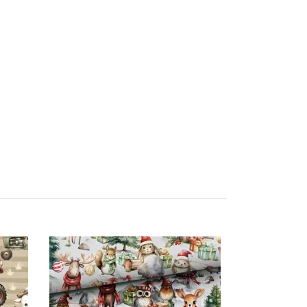
Söta racerbi
21 kr