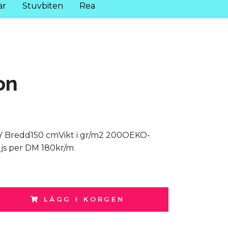
ar
Stuvbiten
Rea
on
Y Bredd150 cmVikt i gr/m2 200OEKO-
js per DM 180kr/m
LÄGG I KORGEN