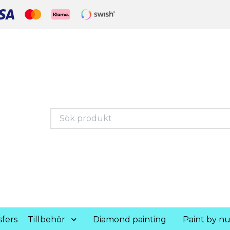
fers
Tillbehör
Diamond painting
Paint by n