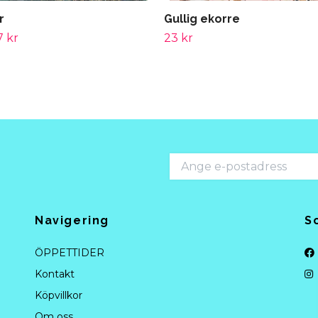
r
Gullig ekorre
7 kr
23 kr
Navigering
S
ÖPPETTIDER
Kontakt
Köpvillkor
Om oss