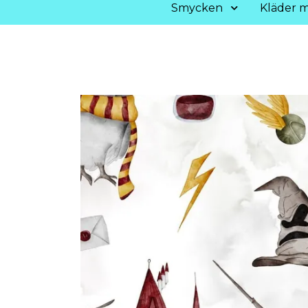
Smycken
Kläder m