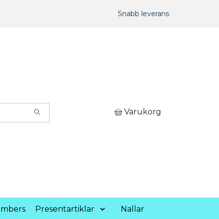
Snabb leverans
Varukorg
umbers
Presentartiklar
Nallar