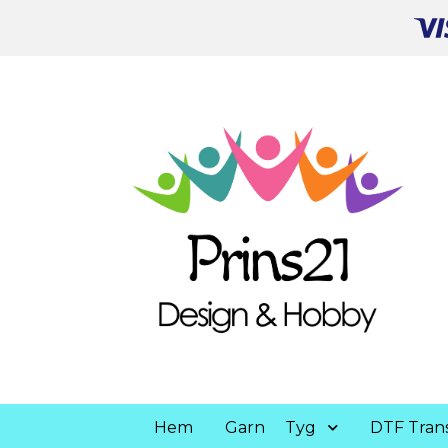
Hem
Garn
Tyg
DTF Trans