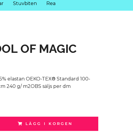
ar
Stuvbiten
Rea
OL OF MAGIC
 5% elastan OEKO-TEX® Standard 100-
0cm 240 g/ m2OBS säljs per dm
LÄGG I KORGEN