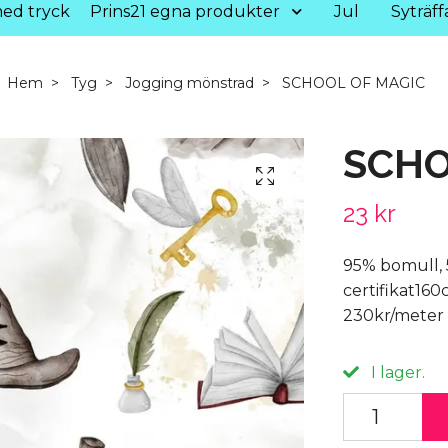
ed tryck
Prins21 egna produkter
Jul
Syträff
Hem
Tyg
Jogging mönstrad
SCHOOL OF MAGIC
SCHO
23 kr
95% bomull,
certifikat16
230kr/meter
I lager.