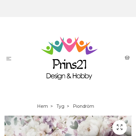
Hem
Tyg
Piondröm