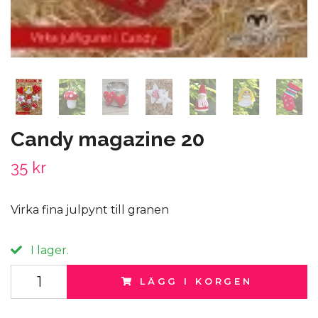
Candy magazine 20
35 kr
Virka fina julpynt till granen
I lager.
LÄGG I KORGEN