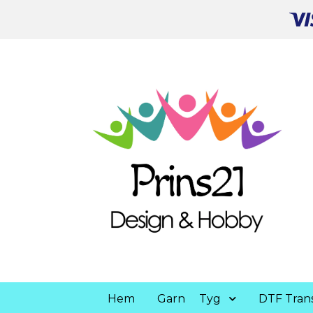
Hem
Garn
Tyg
DTF Trans