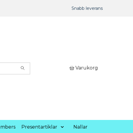
Snabb leverans
Varukorg
umbers
Presentartiklar
Nallar