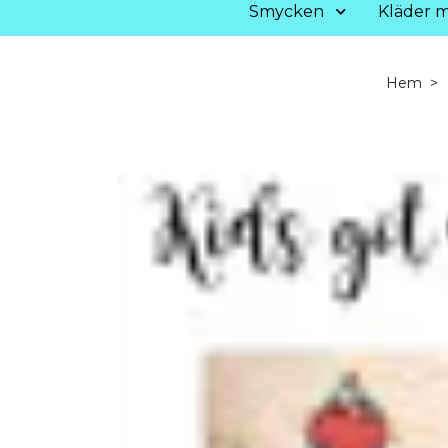
Smycken
Kläder m
Hem