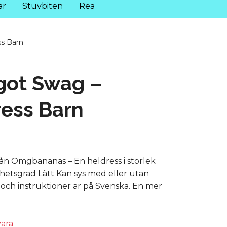
ar
Stuvbiten
Rea
ss Barn
got Swag –
ess Barn
ån Omgbananas – En heldress i storlek
ghetsgrad Lätt Kan sys med eller utan
och instruktioner är på Svenska. En mer
vara