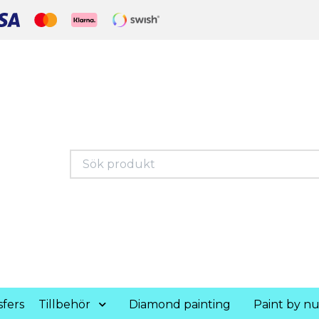
fers
Tillbehör
Diamond painting
Paint by n