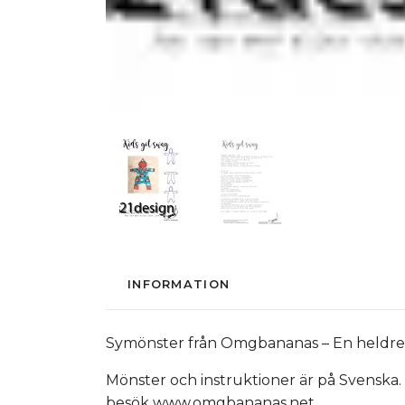
INFORMATION
Symönster från Omgbananas – En heldress 
Mönster och instruktioner är på Svenska. 
besök www.omgbananas.net