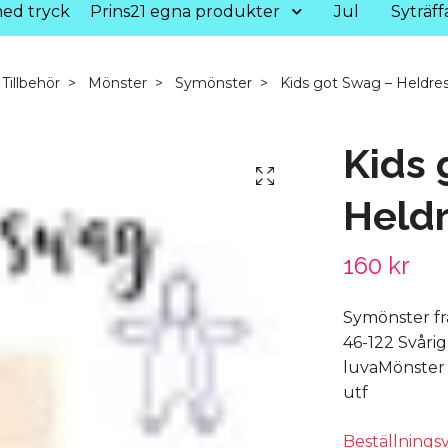
ed tryck
Prins21 egna produkter
Jul
Syträff
Tillbehör
Mönster
Symönster
Kids got Swag – Heldre
Kids 
Heldr
160 kr
Symönster fr
46-122 Svåri
luvaMönster 
utf
Beställnings