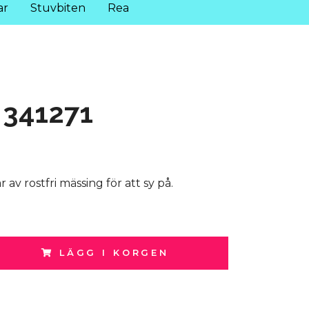
ar
Stuvbiten
Rea
 341271
av rostfri mässing för att sy på.
LÄGG I KORGEN