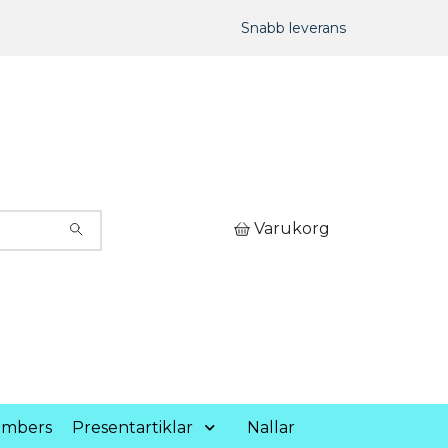
Snabb leverans
Varukorg
umbers
Presentartiklar
Nallar