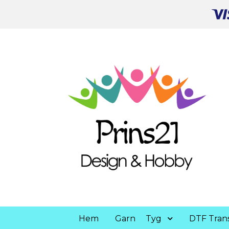
Hem
Garn
Tyg
DTF Trans