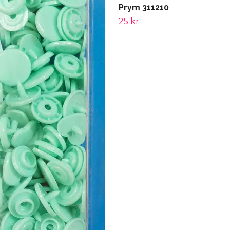
Prym 311210
25 kr