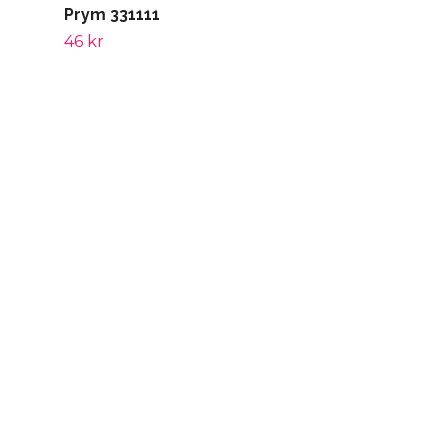
Prym 331111
46 kr