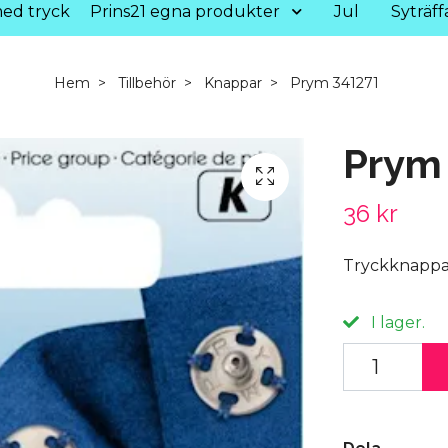
ed tryck
Prins21 egna produkter
Jul
Syträff
Hem
Tillbehör
Knappar
Prym 341271
Prym
36 kr
Tryckknappar 
I lager.