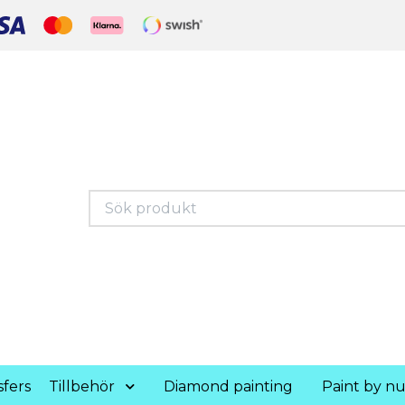
fers
Tillbehör
Diamond painting
Paint by n