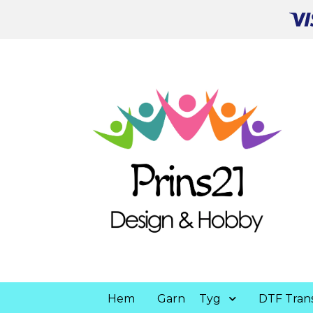
Hem
Garn
Tyg
DTF Trans