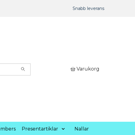
Snabb leverans
Varukorg
umbers
Presentartiklar
Nallar