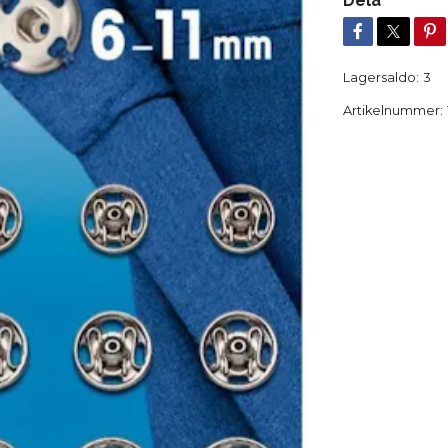
Dela
Lagersaldo:
3
Artikelnummer: