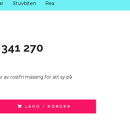
ar
Stuvbiten
Rea
 341 270
av rostfri mässing för att sy på
LÄGG I KORGEN