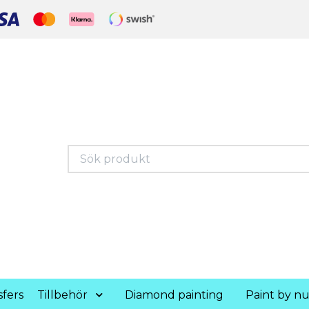
fers
Tillbehör
Diamond painting
Paint by n