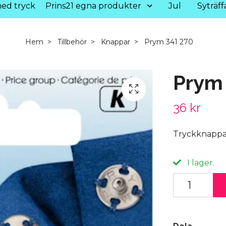
ed tryck
Prins21 egna produkter
Jul
Syträff
Hem
Tillbehör
Knappar
Prym 341 270
Prym
36 kr
Tryckknappar 
I lager.