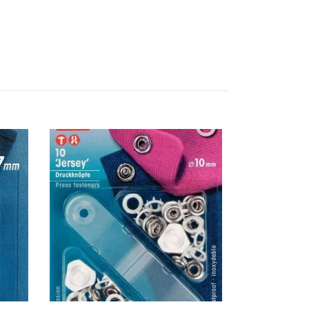
Prym 390170
73 kr