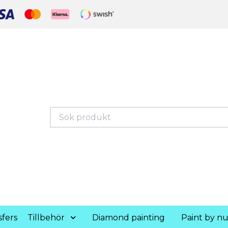
fers
Tillbehör
Diamond painting
Paint by n