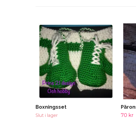
Boxningsset
Päron
70 kr
Slut i lager