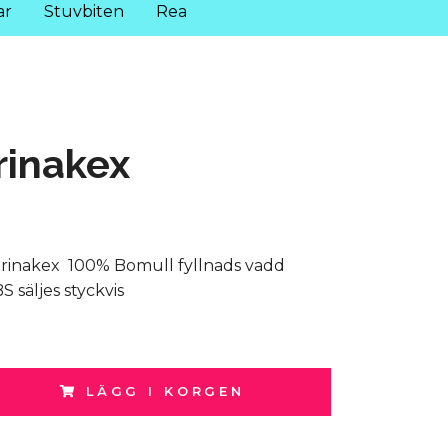
ar
Stuvbiten
Rea
rinakex
erinakex 100% Bomull fyllnads vadd
S säljes styckvis
LÄGG I KORGEN