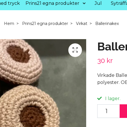
ed tryck
Prins21 egna produkter
Jul
Syträff
Hem
Prins21 egna produkter
Virkat
Ballerinakex
Balle
30 kr
Virkade Ball
polyester. OB
I lager.