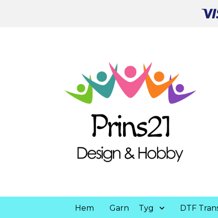
Hem
Garn
Tyg
DTF Trans