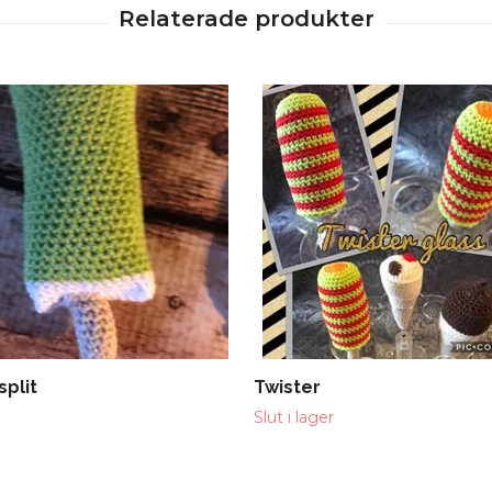
split
Twister
Slut i lager