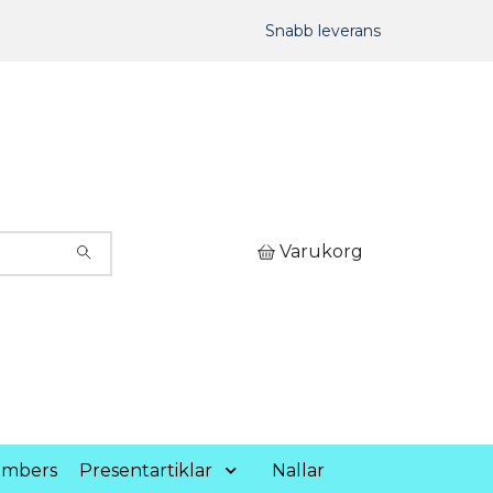
Snabb leverans
Varukorg
umbers
Presentartiklar
Nallar