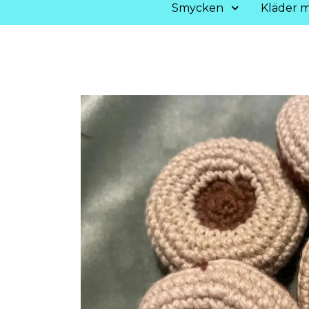
Smycken
Kläder m