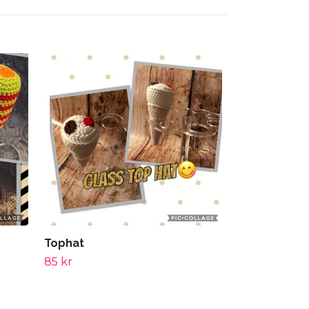
Maräng
25 kr
Tophat
85 kr