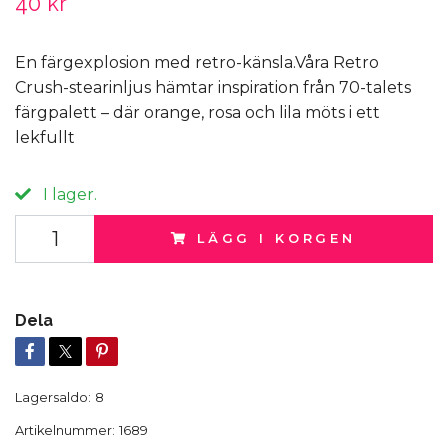
40 kr
En färgexplosion med retro-känsla.Våra Retro
Crush-stearinljus hämtar inspiration från 70-talets
färgpalett – där orange, rosa och lila möts i ett
lekfullt
I lager.
LÄGG I KORGEN
Dela
Lagersaldo:
8
Artikelnummer:
1689