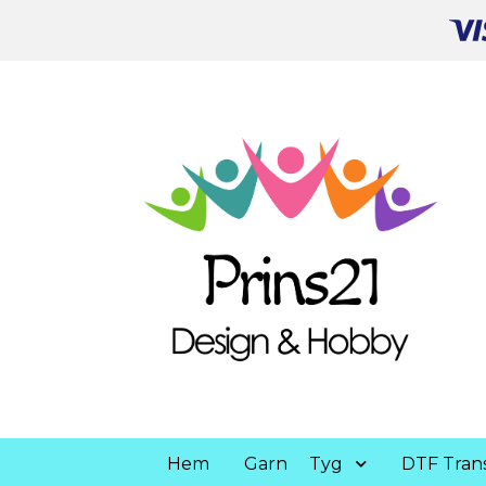
Hem
Garn
Tyg
DTF Trans