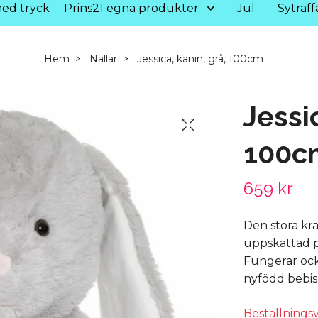
ed tryck
Prins21 egna produkter
Jul
Syträff
Hem
Nallar
Jessica, kanin, grå, 100cm
Jessi
100c
659 kr
Den stora kra
uppskattad p
Fungerar ock
nyfödd bebis
Beställnings