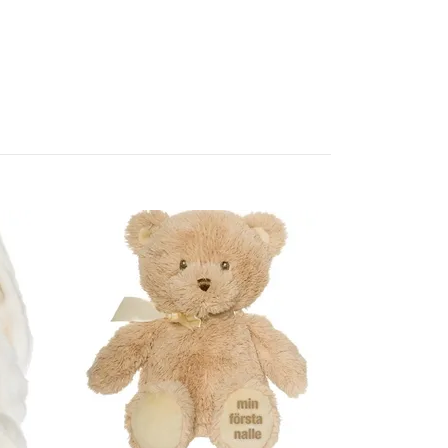
Student nall
Slut i lager