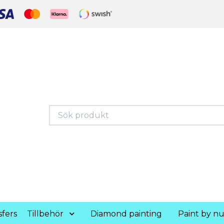
fers
Tillbehör
Diamond painting
Paint by n