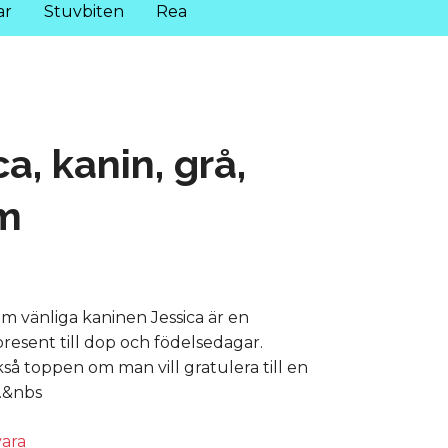
ar
Stuvbiten
Rea
ca, kanin, grå,
m
m vänliga kaninen Jessica är en
resent till dop och födelsedagar.
så toppen om man vill gratulera till en
.&nbs
vara