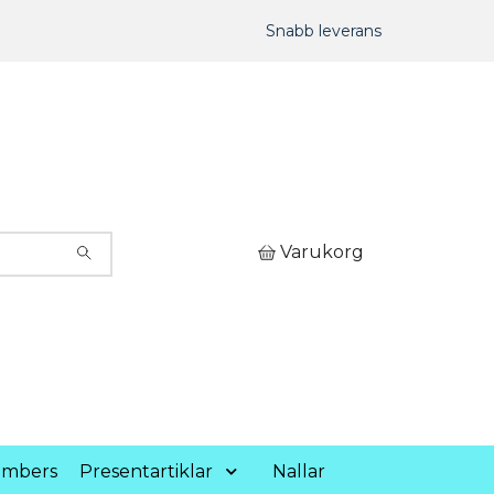
Snabb leverans
Varukorg
umbers
Presentartiklar
Nallar