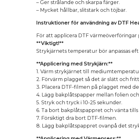
– Ger strålande och skarpa färger.
– Mycket hållbar, slitstark och töjbar.
Instruktioner för användning av DTF Hea
För att applicera DTF värmeöverföringar p
**Viktigt!**
Strykjärnets temperatur bör anpassas ef
**Applicering med Strykjärn:**
1. Värm strykjärnet till mediumtemperatu
2. Förvärm plagget så det är slätt och fritt
3. Placera DTF-filmen på plagget med de
4. Lägg bakplåtspapper mellan folien och 
5. Stryk och tryck i 10-25 sekunder.
6. Ta bort bakplåtspappret och vänta tills
7. Försiktigt dra bort DTF-filmen.
8. Lägg bakplåtspappret ovanpå det stryka
**Applicering med Värmepress:**