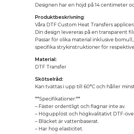
Designen har en höjd på 14 centimeter o
Produktbeskrivning
:
Våra DTF Custom Heat Transfers applicera
Din design levereras på en transparent fil
Passar för olika material inklusive bomull, 
specifika strykinstruktioner för respektive
Material:
DTF Transfer
Skötselråd:
Kan tvättas i upp till 60°C och håller mins
**Specifikationer:**
– Fäster ordentligt och flagnar inte av.
– Högupplöst och högkvalitativt DTF-överf
– Bläcket är vattenbaserat.
– Har hög elasticitet.