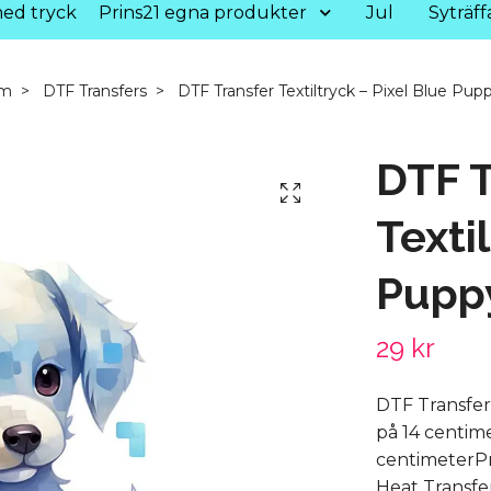
ed tryck
Prins21 egna produkter
Jul
Syträff
m
DTF Transfers
DTF Transfer Textiltryck – Pixel Blue Pup
DTF T
Texti
Pupp
29 kr
DTF Transfer
på 14 centim
centimeterP
Heat Transfer