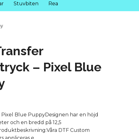
ar
Stuvbiten
Rea
py
ransfer
ltryck – Pixel Blue
y
 Pixel Blue PuppyDesignen har en höjd
eter och en bredd på 12,5
roduktbeskrivning:Våra DTF Custom
s appliceras e