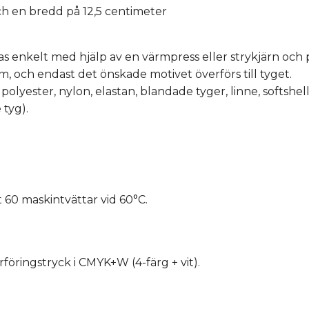
ch en bredd på 12,5 centimeter
s enkelt med hjälp av en värmpress eller strykjärn och 
m, och endast det önskade motivet överförs till tyget.
polyester, nylon, elastan, blandade tyger, linne, softshell,
 tyg).
t 60 maskintvättar vid 60°C.
öringstryck i CMYK+W (4-färg + vit).