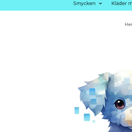
Smycken
Kläder m
He