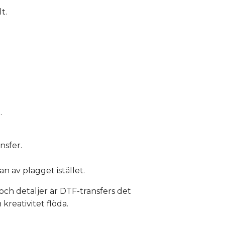
t.
.
nsfer.
n av plagget istället.
och detaljer är DTF-transfers det
reativitet flöda.