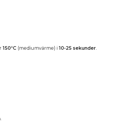
r
150°C
(mediumvärme) i
10-25 sekunder
.
.