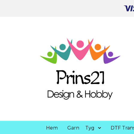
Hem
Garn
Tyg
DTF Trans