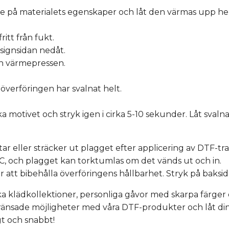
de på materialets egenskaper och låt den värmas upp hel
ritt från fukt.
signsidan nedåt.
ch värmepressen.
 överföringen har svalnat helt.
 motivet och stryk igen i cirka 5-10 sekunder. Låt svalna
ar eller sträcker ut plagget efter applicering av DTF-tra
0°C, och plagget kan torktumlas om det vänds ut och in.
r att bibehålla överföringens hållbarhet. Stryk på baksida
a klädkollektioner, personliga gåvor med skarpa färger 
ränsade möjligheter med våra DTF-produkter och låt din k
gt och snabbt!