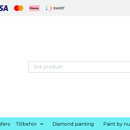
fers
Tillbehör
Diamond painting
Paint by n