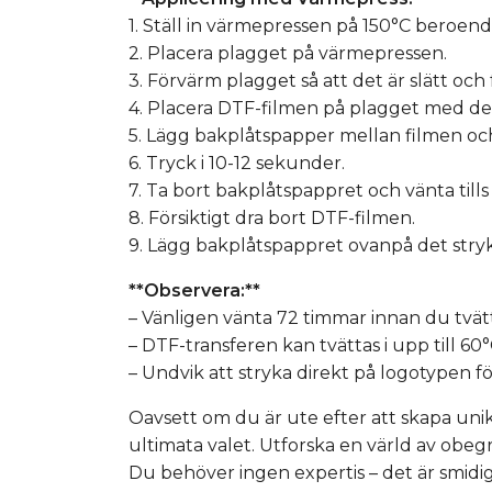
1. Ställ in värmepressen på 150°C beroen
2. Placera plagget på värmepressen.
3. Förvärm plagget så att det är slätt och f
4. Placera DTF-filmen på plagget med de
5. Lägg bakplåtspapper mellan filmen o
6. Tryck i 10-12 sekunder.
7. Ta bort bakplåtspappret och vänta tills
8. Försiktigt dra bort DTF-filmen.
9. Lägg bakplåtspappret ovanpå det stryka
**Observera:**
– Vänligen vänta 72 timmar innan du tvätt
– DTF-transferen kan tvättas i upp till 6
– Undvik att stryka direkt på logotypen fö
Oavsett om du är ute efter att skapa unik
ultimata valet. Utforska en värld av obeg
Du behöver ingen expertis – det är smidi