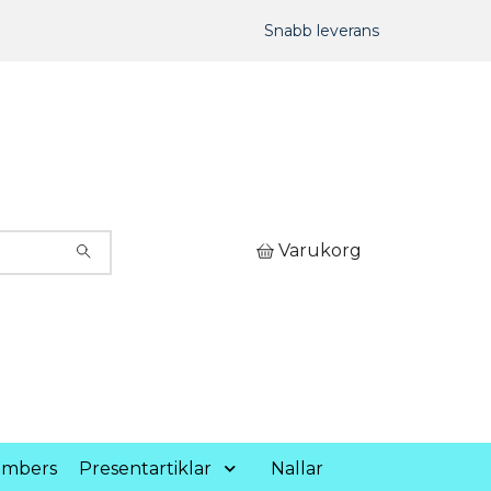
Snabb leverans
Varukorg
umbers
Presentartiklar
Nallar