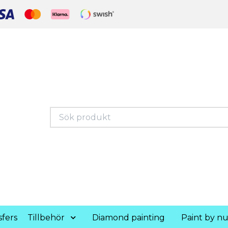
fers
Tillbehör
Diamond painting
Paint by n