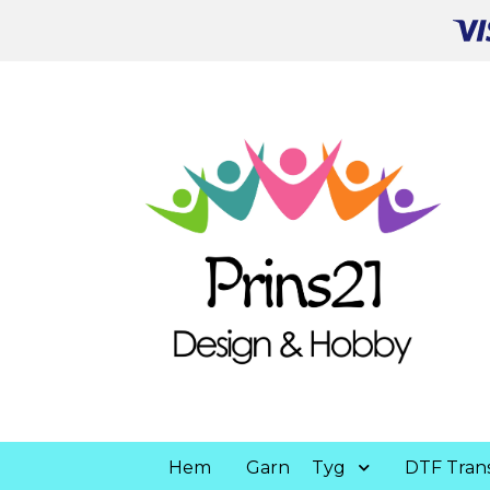
Hem
Garn
Tyg
DTF Trans