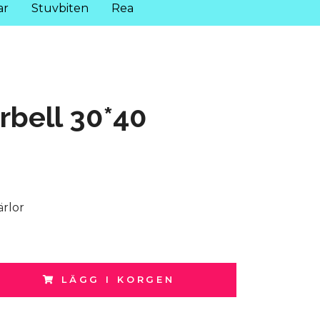
ar
Stuvbiten
Rea
rbell 30*40
ärlor
LÄGG I KORGEN