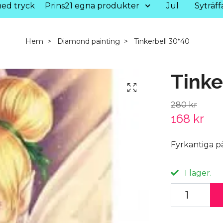
ed tryck
Prins21 egna produkter
Jul
Syträff
Hem
Diamond painting
Tinkerbell 30*40
Tinke
280 kr
168 kr
Fyrkantiga p
I lager.