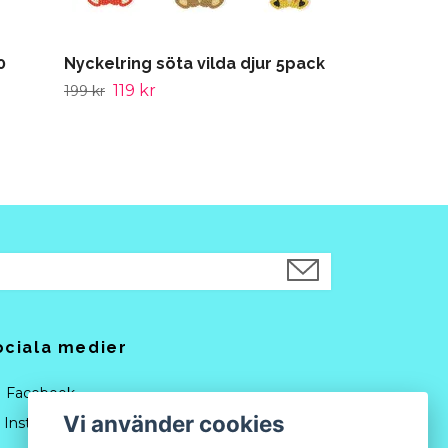
0
Nyckelring söta vilda djur 5pack
119 kr
199 kr
ociala medier
Facebook
Vi använder cookies
Instagram