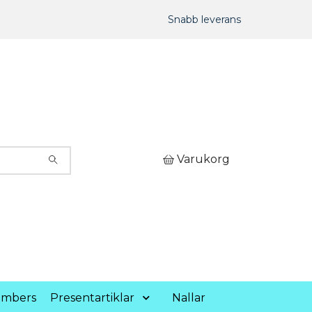
Snabb leverans
Varukorg
umbers
Presentartiklar
Nallar