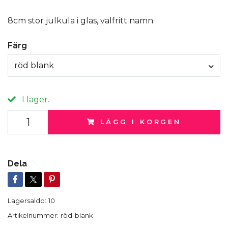
8cm stor julkula i glas, valfritt namn
Färg
röd blank
I lager.
LÄGG I KORGEN
Dela
Lagersaldo:
10
Artikelnummer:
röd-blank