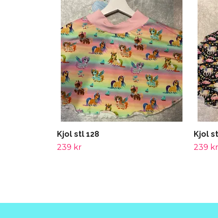
Kjol stl 128
Kjol s
239 kr
239 k