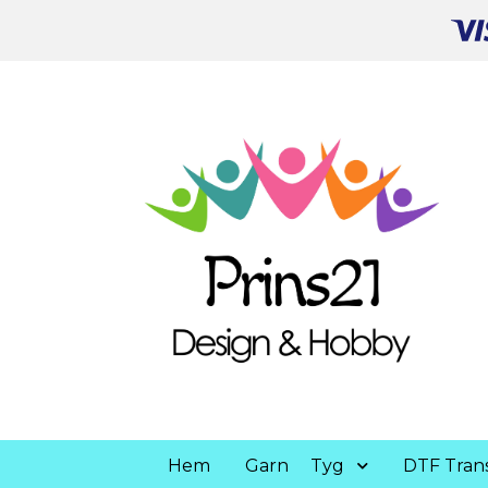
Hem
Garn
Tyg
DTF Trans