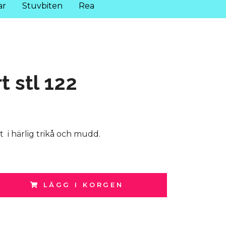
ar
Stuvbiten
Rea
t stl 122
t i härlig trikå och mudd.
LÄGG I KORGEN