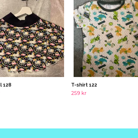
tl 128
T-shirt 122
r
259 kr