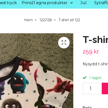
ed tryck
Prins21 egna produkter
Jul
Syträff
Hem
122/128
T-shirt stl 122
T-shir
259 kr
Nysydd t-shir
I lager.