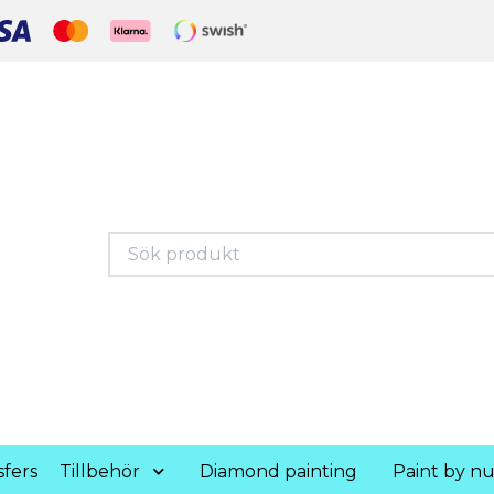
fers
Tillbehör
Diamond painting
Paint by n