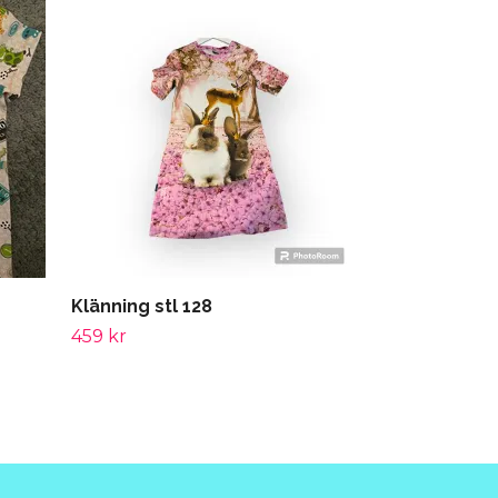
T-shirt 128
259 kr
Klänning stl 128
459 kr