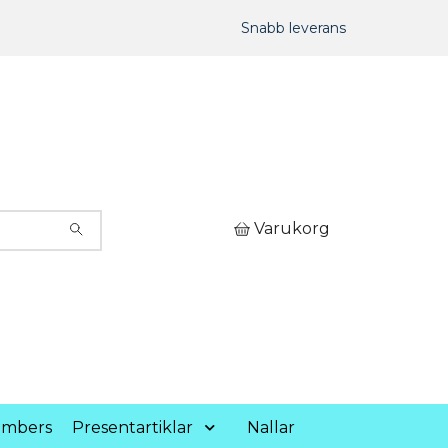
Snabb leverans
Varukorg
umbers
Presentartiklar
Nallar